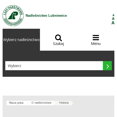
Przejdź do treści
A
Nadleśnictwo Lubniewice
A
A


Wybierz nadleśnictwo
Szukaj
Menu

Nasza praca
O nadleśnictwie
Historia