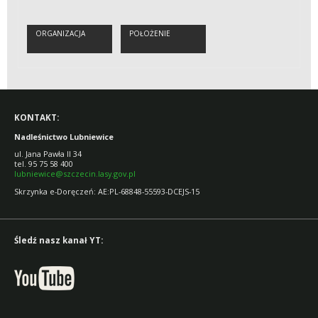
ORGANIZACJA
POŁOŻENIE
KONTAKT:
Nadleśnictwo Lubniewice
ul. Jana Pawła II 34
tel. 95 75 58 400
lubniewice@szczecin.lasy.gov.pl
Skrzynka e-Doręczeń: AE:PL-68848-55593-DCEJS-15
Śledź nasz kanał YT: