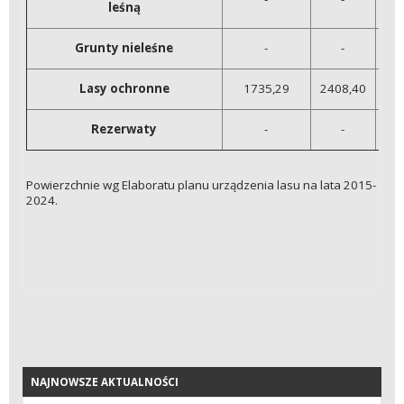
leśną
Grunty nieleśne
-
-
Lasy ochronne
1735,29
2408,40
42
Rezerwaty
-
-
Powierzchnie wg Elaboratu planu urządzenia lasu na lata 2015-
2024.
NAJNOWSZE AKTUALNOŚCI
NAJNOWSZE AKTUALNOŚCI