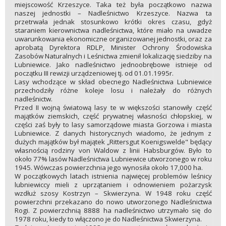
miejscowość Krzeszyce. Taka też była początkowo nazwa
naszej jednostki – Nadleśnictwo Krzeszyce. Nazwa ta
przetrwała jednak stosunkowo krótki okres czasu, gdyż
staraniem kierownictwa nadleśnictwa, które miało na uwadze
uwarunkowania ekonomiczne organizowanej jednostki, oraz za
aprobatą Dyrektora RDLP, Minister Ochrony Środowiska
Zasobów Naturalnych i Leśnictwa zmienił lokalizację siedziby na
Lubniewice. Jako nadleśnictwo jednoobrębowe istnieje od
początku III rewizji urządzeniowej tj. od 01.01.1995r.
Lasy wchodzące w skład obecnego Nadleśnictwa Lubniewice
przechodziły różne koleje losu i należały do różnych
nadleśnictw.
Przed II wojną światową lasy te w większości stanowiły część
majątków ziemskich, część prywatnej własności chłopskiej, w
części zaś były to lasy samorządowe miasta Gorzowa i miasta
Lubniewice. Z danych historycznych wiadomo, że jednym z
dużych majątków był majątek „Rittersgut Koenigswelde" będący
własnością rodziny von Waldow z linii Habsburgów. Było to
około 77% lasów Nadleśnictwa Lubniewice utworzonego w roku
1945. Wówczas powierzchnia jego wynosiła około 17,000 ha.
W początkowych latach istnienia najwięcej problemów leśnicy
lubniewiccy mieli z uprzątaniem i odnowieniem pożarzysk
wzdłuż szosy Kostrzyn – Skwierzyna. W 1948 roku część
powierzchni przekazano do nowo utworzonego Nadleśnictwa
Rogi. Z powierzchnią 8888 ha nadleśnictwo utrzymało się do
1978 roku, kiedy to włączono je do Nadleśnictwa Skwierzyna.