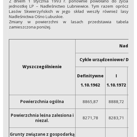
Z dniem 1 stycznia 1993 r. ponownie powołano do życia
jednostkę LP – Nadleśnictwo Lubniewice. Tym razem oprócz
Lasów Skwierzyńskich w jego skład weszły również lasy
Nadleśnictwa Ośno Lubuskie.
Zmiany w powierzchni w lasach przedstawia tabela
zamieszczona poniżej.
Nadleśn
Cykle urządzeniowe/ Data
Wyszczególnienie
Definitywne
I
1.10.1962
1.10.1972
1.0
Powierzchnia ogólna
8865,87
8888,72
130
Powierzchnia leśna zalesiona i
8271,78
8283,71
123
niezal.
Grunty związane z gospodarką
-
-