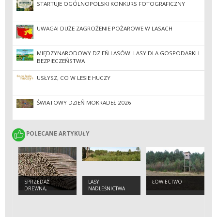
STARTUJE OGÓLNOPOLSKI KONKURS FOTOGRAFICZNY
UWAGA! DUŻE ZAGROŻENIE POŻAROWE W LASACH
MIĘDZYNARODOWY DZIEŃ LASÓW: LASY DLA GOSPODARKI I
BEZPIECZEŃSTWA
USŁYSZ, CO W LESIE HUCZY
ŚWIATOWY DZIEŃ MOKRADEŁ 2026
POLECANE ARTYKUŁY
POLECANE ARTYKUŁY
SPRZEDAŻ
LASY
ŁOWIECTWO
DREWNA,
NADLEŚNICTWA
CHOINEK I
SADZONEK