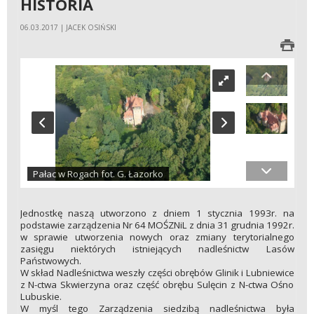
HISTORIA
06.03.2017 | JACEK OSIŃSKI
Pałac w Rogach fot. G. Łazorko
Jednostkę naszą utworzono z dniem 1 stycznia 1993r. na
podstawie zarządzenia Nr 64 MOŚZNiL z dnia 31 grudnia 1992r.
w sprawie utworzenia nowych oraz zmiany terytorialnego
zasięgu niektórych istniejących nadleśnictw Lasów
Państwowych.
W skład Nadleśnictwa weszły części obrębów Glinik i Lubniewice
z N-ctwa Skwierzyna oraz część obrębu Sulęcin z N-ctwa Ośno
Lubuskie.
W myśl tego Zarządzenia siedzibą nadleśnictwa była